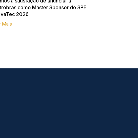
mos a satisfação de anunciar a
trobras como Master Sponsor do SPE
ovaTec 2026.
r Mais