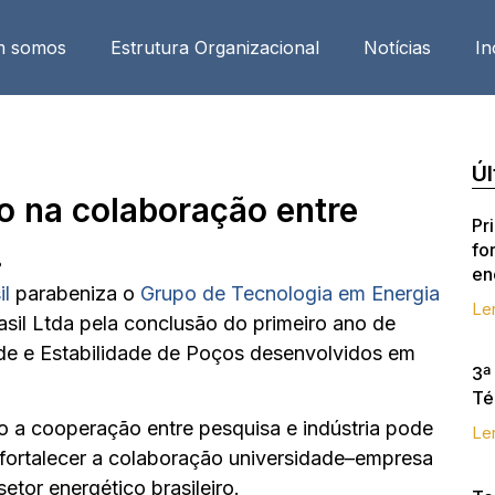
m somos
Estrutura Organizacional
Notícias
In
Úl
 na colaboração entre
Pr
!
fo
en
il
parabeniza o
Grupo de Tecnologia em Energia
Le
il Ltda pela conclusão do primeiro ano de
ade e Estabilidade de Poços desenvolvidos em
3ª
Té
o a cooperação entre pesquisa e indústria pode
Le
 fortalecer a colaboração universidade–empresa
etor energético brasileiro.