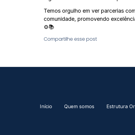
Temos orgulho em ver parcerias co
comunidade, promovendo excelência
⚙️📚
Compartilhe esse post
Início
Quem somos
Estrutura Or